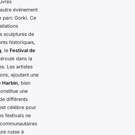
œuvres
n autre événement
le parc Gorki. Ce
allations
s sculptures de
ts historiques,
g
, le
Festival de
déroule dans la
s. Les artistes
tions, ajoutant une
e Harbin
, bien
constitue une
de différents
 est célèbre pour
s festivals ne
s communautaires
ure russe à