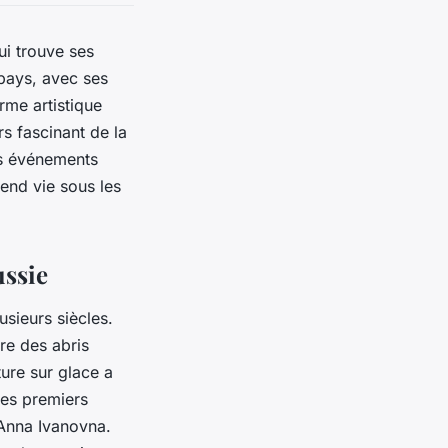
ui trouve ses
 pays, avec ses
rme artistique
s fascinant de la
es événements
end vie sous les
ussie
usieurs siècles.
ire des abris
ture sur glace a
des premiers
 Anna Ivanovna.