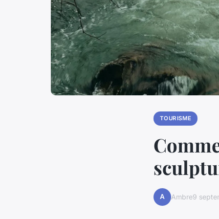
TOURISME
Comment
sculptu
A
Ambre
9 sept