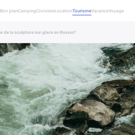
u
Bon plan
Camping
Croisière
Location
Tourisme
Vacance
Voyage
s de la sculpture sur glace en Russie?