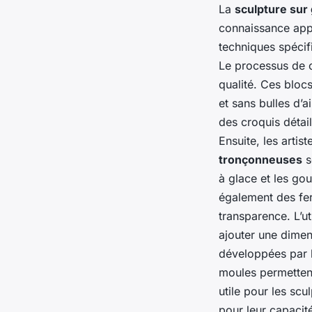
La
sculpture sur
connaissance appr
techniques spécifi
Le processus de 
qualité. Ces blocs
et sans bulles d’
des croquis détail
Ensuite, les artist
tronçonneuses
s
à glace et les gou
également des fers
transparence. L’ut
ajouter une dimen
développées par le
moules permettent
utile pour les sc
pour leur capacit