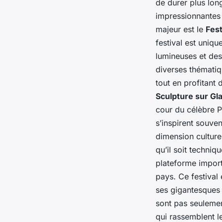
de durer plus long
impressionnantes 
majeur est le
Fest
festival est uniqu
lumineuses et des
diverses thématiq
tout en profitant
Sculpture sur Gla
cour du célèbre Pa
s’inspirent souvent
dimension culturel
qu’il soit techniq
plateforme import
pays. Ce festival 
ses gigantesques s
sont pas seuleme
qui rassemblent le