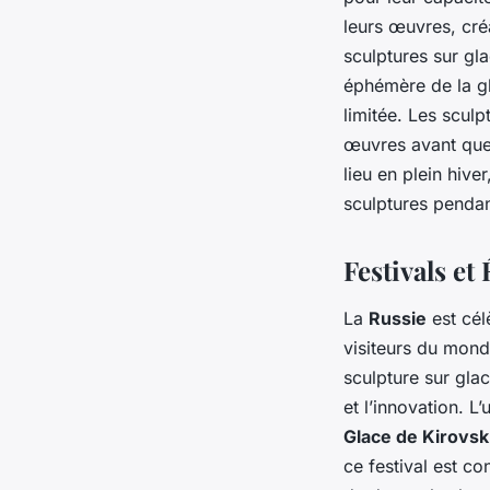
leurs œuvres, créa
sculptures sur gl
éphémère de la gl
limitée. Les sculp
œuvres avant que 
lieu en plein hiv
sculptures pendan
Festivals e
La
Russie
est célè
visiteurs du mond
sculpture sur glac
et l’innovation. L
Glace de Kirovsk
ce festival est c