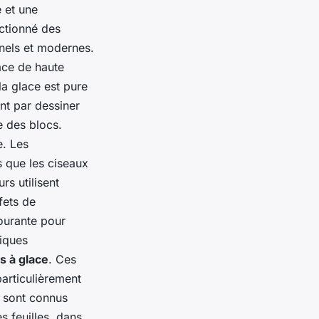
 et une
ctionné des
onnels et modernes.
ace de haute
la glace est pure
ent par dessiner
e des blocs.
e. Les
s que les ciseaux
rs utilisent
fets de
ourante pour
iques
s à glace
. Ces
articulièrement
s sont connus
s feuilles, dans