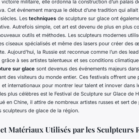
victoire militaire, elle ordonna la construction d’un palais d
va. Cet événement marqua le début d’une tradition qui allait
 siècles. Les
techniques
de sculpture sur glace ont égalem
cative. Autrefois simple, cet art est devenu de plus en plus 
 nouveaux outils et méthodes. Les sculpteurs modernes utili
s ciseaux spécialisés et même des lasers pour créer des 
te. Aujourd’hui, la Russie est reconnue comme l’un des le
grâce à ses artistes talentueux et ses conditions climatique
pture sur glace
sont devenus des événements majeurs dan
irant des visiteurs du monde entier. Ces festivals offrent un
x et internationaux pour montrer leur talent et innover dans l
 les plus célèbres est le Festival de Sculpture sur Glace de 
é en Chine, il attire de nombreux artistes russes et sert de
s sculpteurs de glace de la région.
et Matériaux Utilisés par les Sculpteurs 