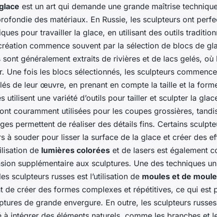
 glace
est un art qui demande une grande maîtrise technique
ofondie des matériaux. En Russie, les sculpteurs ont perfe
ques pour travailler la glace, en utilisant des outils traditi
création commence souvent par la sélection de blocs de gl
 sont généralement extraits de rivières et de lacs gelés, où 
air. Une fois les blocs sélectionnés, les sculpteurs commenc
lés de leur œuvre, en prenant en compte la taille et la form
es utilisent une variété d’outils pour tailler et sculpter la glac
ont couramment utilisées pour les coupes grossières, tandi
ges permettent de réaliser des détails fins. Certains sculpteu
 à souder pour lisser la surface de la glace et créer des ef
ilisation de
lumières colorées
et de lasers est également c
sion supplémentaire aux sculptures. Une des techniques un
s sculpteurs russes est l’utilisation de
moules et de moule
 de créer des formes complexes et répétitives, ce qui est p
ulptures de grande envergure. En outre, les sculpteurs russe
é à intégrer des éléments naturels, comme les branches et le