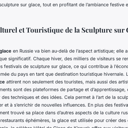
 sculpture sur glace, tout en profitant de l’ambiance festive e
turel et Touristique de la Sculpture sur 
 glace
en Russie va bien au-delà de l’aspect artistique; elle 
tique significatif. Chaque hiver, des milliers de visiteurs se r
s festivals de sculpture sur glace, ce qui contribue à l’écon
mée du pays en tant que destination touristique hivernale.
ace
attirent non seulement des touristes, mais aussi des art
ments sont des plateformes de partage et d’apprentissage, 
des techniques et des idées. Cela permet à l’art de la scul
r et à s’enrichir de nouvelles influences. En plus des festiva
ment trouvé sa place dans d’autres aspects de la culture ru
 restaurants éphémères, la glace est utilisée pour créer des
le, le célèbre Hôtel de Glace de Kirovsk offre aux visiteurs