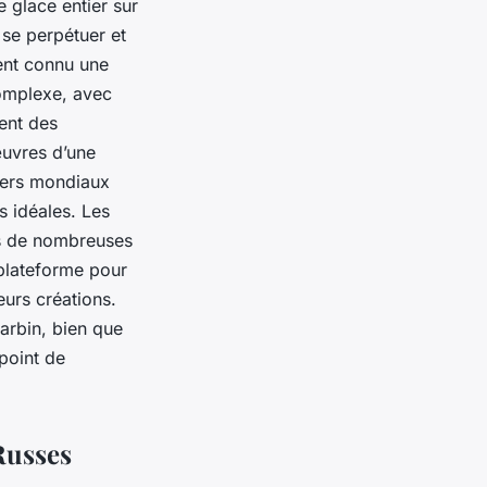
e glace entier sur
 se perpétuer et
ent connu une
complexe, avec
sent des
œuvres d’une
aders mondiaux
s idéales. Les
s de nombreuses
e plateforme pour
eurs créations.
Harbin, bien que
 point de
Russes