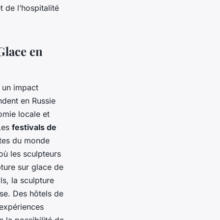
t de l’hospitalité
Glace en
a un impact
endent en Russie
omie locale et
 Les
festivals de
istes du monde
où les sculpteurs
pture sur glace de
ls, la sculpture
sse. Des hôtels de
 expériences
 la possibilité de